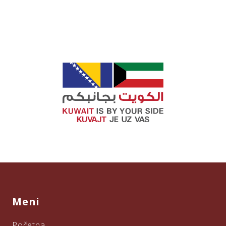
donirani za 15 socijalno-ugroženih porodica
[…]
Meni
Početna