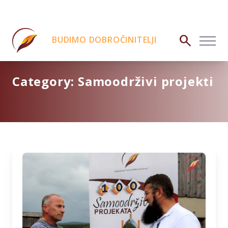
search
BUDIMO DOBROČINITELJI
Category:
Samoodrživi projekti