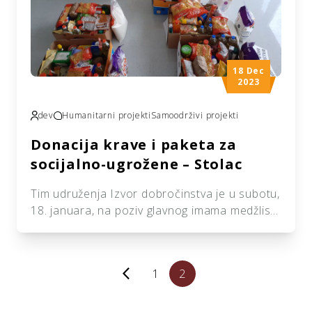
[…]
18 Dec
2023
dev
Humanitarni projekti
Samoodrživi projekti
Donacija krave i paketa za
socijalno-ugrožene – Stolac
Tim udruženja Izvor dobročinstva je u subotu,
18. januara, na poziv glavnog imama medžlisa
IZ Stolac, Mersed ef. Šabanovića, bio u
radnoj posjeti Stocu. Posjeta je iskorištena za
upoznavanje sa projektima i potrebama
arrow_back_ios
1
2
stanovništva, te za realizaciju podjele paketa
pomoći najugroženijim porodicama i donaciju
krave jednoj povratničkoj porodici. Paketi su