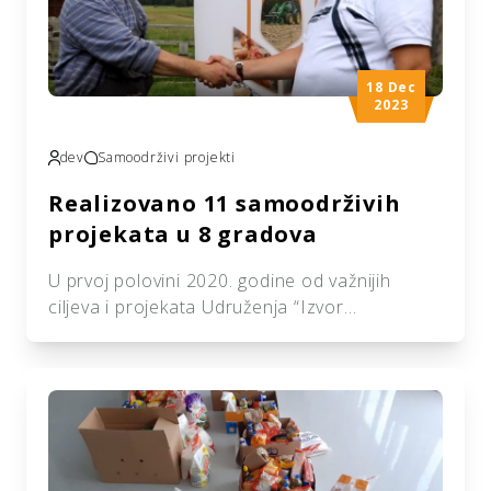
18 Dec
2023
dev
Samoodrživi projekti
Realizovano 11 samoodrživih
projekata u 8 gradova
U prvoj polovini 2020. godine od važnijih
ciljeva i projekata Udruženja “Izvor
dobročinstva” svakako su i Samoodrživi
projekti. Početkom godine, prikupljene su
informacije od ukupno 100 porodica, iz 21
opštine širom Bosne i Hercegovine, što
dovoljno govori o pristupu i želji da se
pomognu porodice koje su u potrebi za
samozapošljavanjem. Značaj ovih projekata je