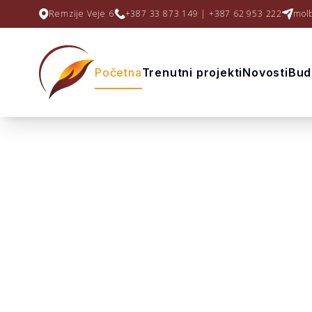
Remzije Veje 6
+387 33 873 149 | +387 62 953 222
mol
Početna
Trenutni projekti
Novosti
Budi
Udruženje