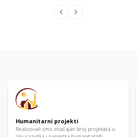
arrow_back_ios_new
arrow_forward_ios
Humanitarni projekti
Realizovali smo značajan broj projekata u
cilju razvitka i napretka humanitarnih