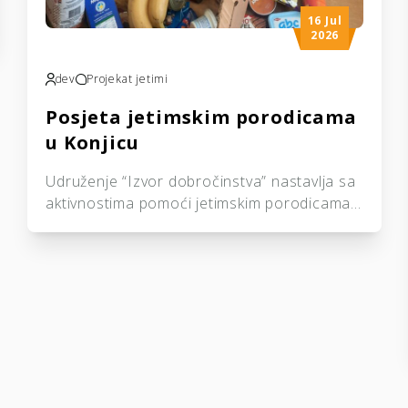
16 Jul
2026
dev
Projekat jetimi
Posjeta jetimskim porodicama
u Konjicu
Udruženje “Izvor dobročinstva” nastavlja sa
aktivnostima pomoći jetimskim porodicama
širom Bosne i Hercegovine. Ovoga puta
posjetili smo dvije jetimske porodice na
području Konjica, kojima smo uručili odjeću i
skromne poklone kao znak pažnje, podrške i
brige. Cilj naših aktivnosti jeste pružiti
podršku porodicama koje se suočavaju sa
teškim životnim okolnostima i pokazati im da
nisu […]