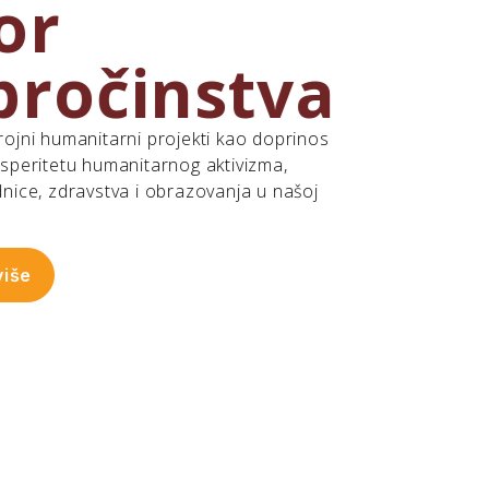
Izvor
dobročinstv
Iza nas su brojni humanitarni projekti kao doprin
razvoju i prosperitetu humanitarnog aktivizma,
vjerske zajednice, zdravstva i obrazovanja u našoj
zemlji.
Pročitaj više