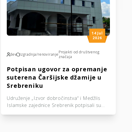
14 Jul
2026
Projekti od društvenog
dev
Izgradnja/renoviranje
značaja
Potpisan ugovor za opremanje
suterena Čaršijske džamije u
Srebreniku
Udruženje „Izvor dobročinstva“ i Medžlis
Islamske zajednice Srebrenik potpisali su
ugovor o realizaciji projekta opremanja
suterena Čaršijske džamije u Srebreniku.
Ugovor su potpisali predsjednik Udruženja