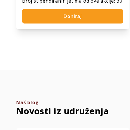
Broj stipendiranih jetima od ove akcije: 30
Doniraj
Naš blog
Novosti iz udruženja