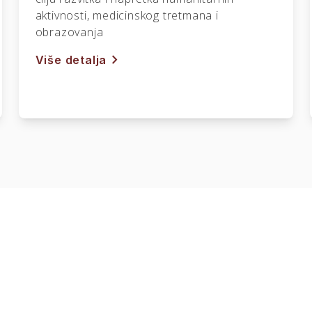
aktivnosti, medicinskog tretmana i
obrazovanja
chevron_right
Više detalja