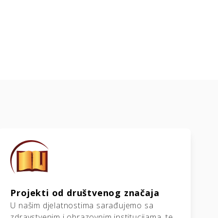
Projekti od društvenog značaja
U našim djelatnostima sarađujemo sa
zdravstvenim i obrazovnim institucijama, te