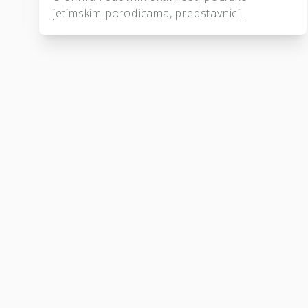
,
jetimskim porodicama, predstavnici
Udruženja “Izvor dobročinstva” posjetili su
tročlanu jetimsku porodicu na području
Gradačca. Tokom posjete porodici su
o
uručeni odjeća i prigodni pokloni, s ciljem da
im se pruži dodatna podrška i olakša
svakodnevni život. Pored materijalne
pomoći, ovakve posjete predstavljaju priliku
da saslušamo potrebe porodica i pokažemo
im da […]