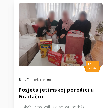
16 Jul
2026
dev
Projekat jetimi
Posjeta jetimskoj porodici u
Gradačcu
U okviru redovnih aktivnosti podrške