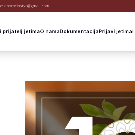
be.dobrocinstvo@gmail.com
 prijatelj jetima
O nama
Dokumentacija
Prijavi jetima
I