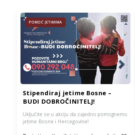
POMOĆ JETIMIMA
Stipendiraj jetime Bosne –
BUDI DOBROČINITELJ!
Uključite se u akciju da zajedno pomognemo
jetime Bosne i Hercegovine!