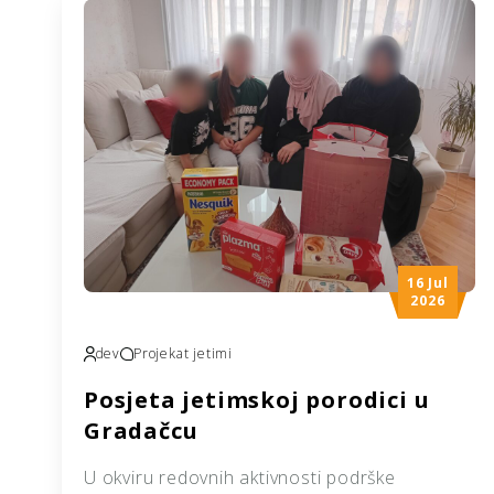
16 Jul
2026
dev
Projekat jetimi
Posjeta jetimskoj porodici u
Gradačcu
U okviru redovnih aktivnosti podrške