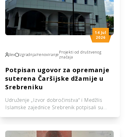
14 Jul
2026
Projekti od društvenog
dev
Izgradnja/renoviranje
značaja
Potpisan ugovor za opremanje
suterena Čaršijske džamije u
Srebreniku
Udruženje „Izvor dobročinstva“ i Medžlis
Islamske zajednice Srebrenik potpisali su
ugovor o realizaciji projekta opremanja
suterena Čaršijske džamije u Srebreniku.
Ugovor su potpisali predsjednik Udruženja
„Izvor dobročinstva“ Ismir Karaga i