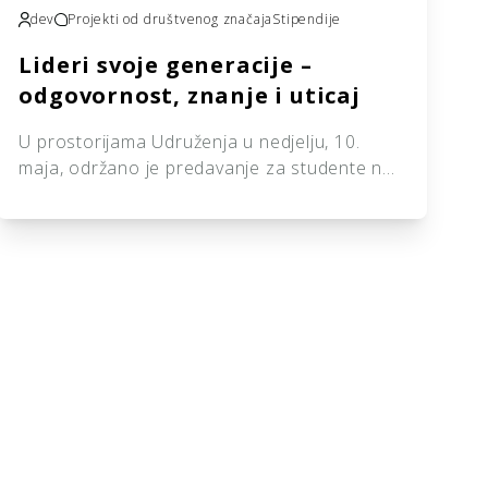
dev
Projekti od društvenog značaja
Stipendije
Lideri svoje generacije –
odgovornost, znanje i uticaj
U prostorijama Udruženja u nedjelju, 10.
maja, održano je predavanje za studente na
temu „Lideri svoje generacije – odgovornost,
znanje i uticaj“. Predavanje je održao prof.
dr. Đevad Šašić, prodekan za nastavu
Fakulteta za upravu Univerziteta u Sarajevu,
koji je sa prisutnim studentima razgovarao o
značaju obrazovanja, lične odgovornosti i
ulozi mladih lidera u savremenom […]