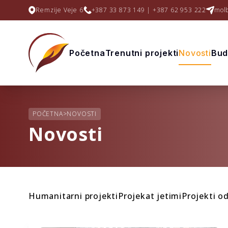
Remzije Veje 6
+387 33 873 149 | +387 62 953 222
mol
Početna
Trenutni projekti
Novosti
Budi
POČETNA
>
NOVOSTI
Novosti
Humanitarni projekti
Projekat jetimi
Projekti o