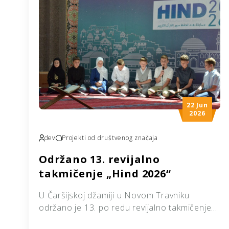
22 Jun
2026
dev
Projekti od društvenog značaja
Održano 13. revijalno
takmičenje „Hind 2026“
U Čaršijskoj džamiji u Novom Travniku
održano je 13. po redu revijalno takmičenje
pod nazivom „Hind 2026“ u kojem je