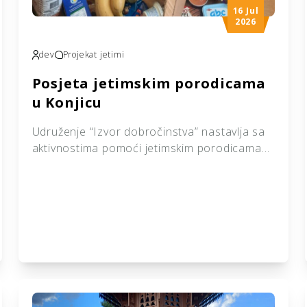
16 Jul
2026
dev
Projekat jetimi
Posjeta jetimskim porodicama
u Konjicu
Udruženje “Izvor dobročinstva” nastavlja sa
aktivnostima pomoći jetimskim porodicama
širom Bosne i Hercegovine. Ovoga puta
posjetili smo dvije jetimske porodice na
području Konjica, kojima smo uručili odjeću i
skromne poklone kao znak pažnje, podrške i
brige. Cilj naših aktivnosti jeste pružiti
podršku porodicama koje se suočavaju sa
teškim životnim okolnostima i pokazati im da
nisu […]