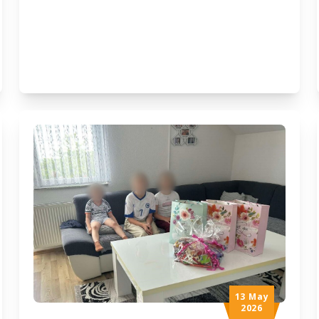
su naši jetimi imali priliku posjetiti Vrelo
Bosne, Tunel spasa i Baščaršiju. Kroz
druženje, edukativne sadržaje i upoznavanje
znamenitosti naše domovine, djeca su stekla
nova iskustva i ponijela sa sobom lijepe
uspomene. Poseban dio programa bila je
radionica za djecu u centru Udruženja, […]
13 May
2026