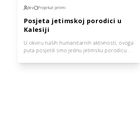
dev
Projekat jetimi
Posjeta jetimskoj porodici u
Kalesiji
U okviru naših humanitarnih aktivnosti, ovoga
puta posjetili smo jednu jetimsku porodicu na
području Kalesije kojoj smo uručili paket
hrane i higijenskih potrepština kao vid
pomoći, podrške i brige. Kroz ovakve
aktivnosti nastavljamo pružati podršku
jetimskim porodicama i porodicama u potrebi
širom Bosne i Hercegovine, nastojeći da im
barem djelimično olakšamo svakodnevni život
i pokažemo […]