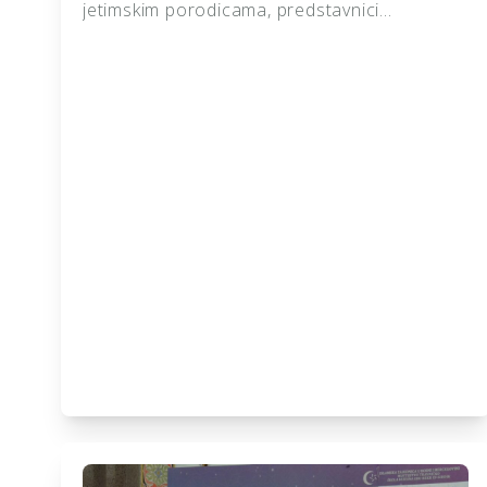
jetimskim porodicama, predstavnici
Udruženja “Izvor dobročinstva” posjetili su
tročlanu jetimsku porodicu na području
Gradačca. Tokom posjete porodici su
uručeni odjeća i prigodni pokloni, s ciljem da
im se pruži dodatna podrška i olakša
svakodnevni život. Pored materijalne pomoći,
ovakve posjete predstavljaju priliku da
saslušamo potrebe porodica i pokažemo im
da […]