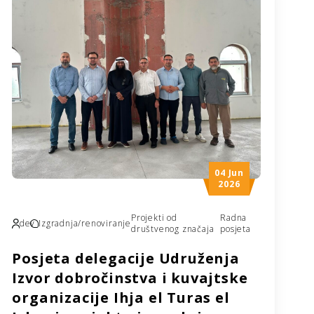
predsjednik Medžlisa Islamske zajednice
Srebrenik Nedim Delić, dok je potpisivanju
prisustvovao i glavni imam Medžlisa Islamske
zajednice Srebrenik Refik-ef. Hodžić.
Čaršijska džamija predstavlja jedno od […]
04 Jun
2026
Projekti od
Radna
dev
Izgradnja/renoviranje
društvenog značaja
posjeta
Posjeta delegacije Udruženja
Izvor dobročinstva i kuvajtske
organizacije Ihja el Turas el