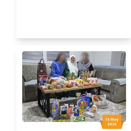
učestvovalo 65 takmičara i polaznika škole
Kur’ana „EbuBekr al Sidik“ pri Muftijstvu
travničkom. Jedan od sponzora ovog
događaja bilo je i udruženje „Izvor
dobročinstva“. U svom uvodnom dijelu, Salih
ef. Zukić podsjetio je prisutne da […]
18 May
2026