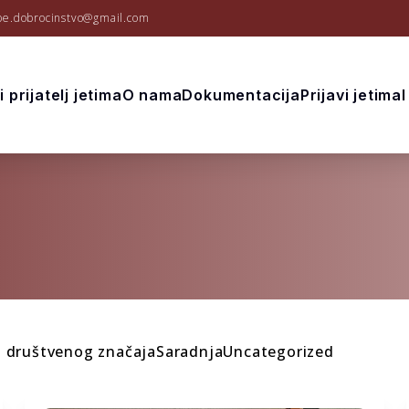
be.dobrocinstvo@gmail.com
 prijatelj jetima
O nama
Dokumentacija
Prijavi jetima
d društvenog značaja
Saradnja
Uncategorized