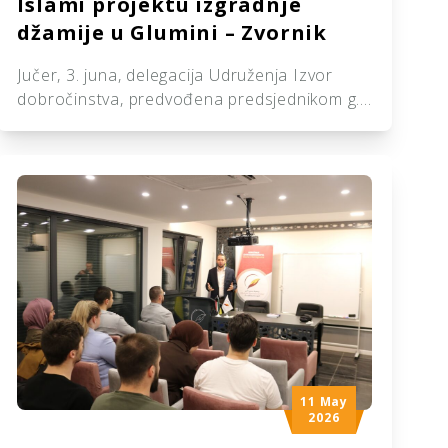
Islami projektu izgradnje
džamije u Glumini – Zvornik
Jučer, 3. juna, delegacija Udruženja Izvor
dobročinstva, predvođena predsjednikom g.
Ismirom Karagom, zajedno s predsjednikom
Odsjeka za Balkan organizacije Ihja el Turas
el Islami iz Kuvajta, Mahmud En-Nedždi,
posjetila je Medžlis Islamske zajednice
Zvornik i gradilište džamije u Glumini. Posjeta
je organizovana s ciljem praćenja dinamike
radova na projektu izgradnje džamije, čiji je
najveći donator […]
11 May
2026