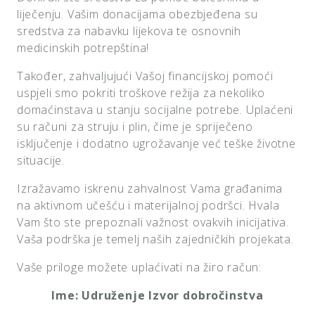
liječenju. Vašim donacijama obezbjeđena su
sredstva za nabavku lijekova te osnovnih
medicinskih potrepština!
Također, zahvaljujući Vašoj financijskoj pomoći
uspjeli smo pokriti troškove režija za nekoliko
domaćinstava u stanju socijalne potrebe. Uplaćeni
su računi za struju i plin, čime je spriječeno
isključenje i dodatno ugrožavanje već teške životne
situacije.
Izražavamo iskrenu zahvalnost Vama građanima
na aktivnom učešću i materijalnoj podršci. Hvala
Vam što ste prepoznali važnost ovakvih inicijativa.
Vaša podrška je temelj naših zajedničkih projekata.
Vaše priloge možete uplaćivati na žiro račun:
Ime
:
Udru
ž
enje
Izvor
dobro
č
instva