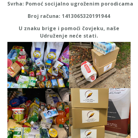
Svrha
:
Pomo
ć
socijalno
ugro
ž
enim
porodicama
Broj
ra
č
una
:
1413065320191944
U znaku brige i pomoći čovjeku, naše
Udruženje neće stati.