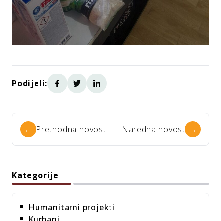
Podijeli:
←
Prethodna novost
Naredna novost
→
Kategorije
Humanitarni projekti
Kurbani