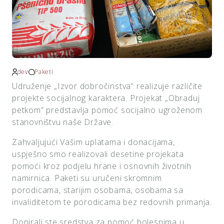
dev
Paketi
Udruženje „Izvor dobročinstva“ realizuje različite
projekte socijalnog karaktera. Projekat „Obraduj
petkom“ predstavlja pomoć socijalno ugroženom
stanovništvu naše Države.
Zahvaljujući Vašim uplatama i donacijama,
uspješno smo realizovali desetine projekata
pomoći kroz podjelu hrane i osnovnih životnih
namirnica. Paketi su uručeni skromnim
porodicama, starijim osobama, osobama sa
invaliditetom te porodicama bez redovnih primanja.
Donirali ste sredstva za pomoć bolesnima u