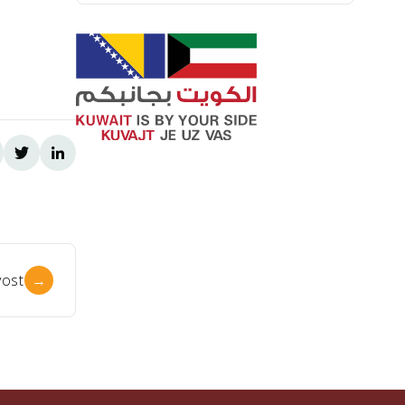
ost
→