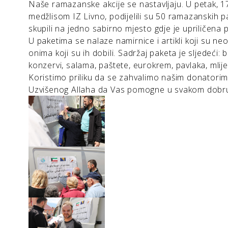
Naše ramazanske akcije se nastavljaju. U petak, 17
medžlisom IZ Livno, podijelili su 50 ramazanskih 
skupili na jedno sabirno mjesto gdje je upriličena 
U paketima se nalaze namirnice i artikli koji su 
onima koji su ih dobili. Sadržaj paketa je sljedeći: b
konzervi, salama, paštete, eurokrem, pavlaka, mlijek
Koristimo priliku da se zahvalimo našim donator
Uzvišenog Allaha da Vas pomogne u svakom dobr