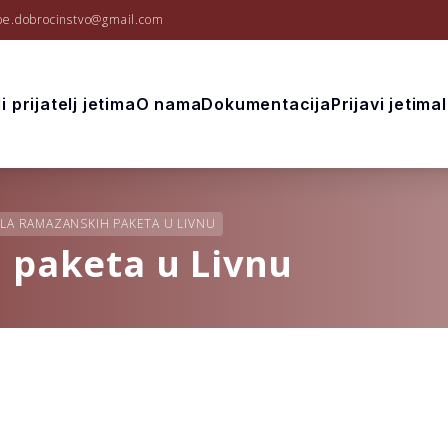
be.dobrocinstvo@gmail.com
i prijatelj jetima
O nama
Dokumentacija
Prijavi jetima
LA RAMAZANSKIH PAKETA U LIVNU
 paketa u Livnu