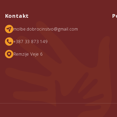
Kontakt
P
molbe.dobrocinstvo@gmail.com
+387 33 873 149
Remzije Veje 6