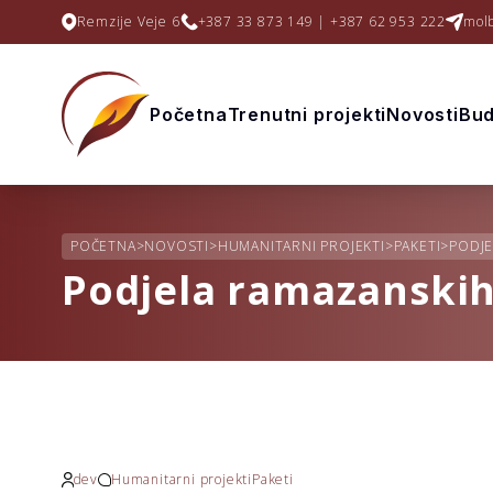
Remzije Veje 6
+387 33 873 149 | +387 62 953 222
mol
Početna
Trenutni projekti
Novosti
Bud
POČETNA
>
NOVOSTI
>
HUMANITARNI PROJEKTI
>
PAKETI
>
PODJE
Podjela ramazanskih
dev
Humanitarni projekti
Paketi