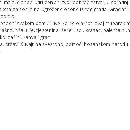
. maja, članovi udruženja “Izvor dobročinstva”, u saradnji
paketa za socijalno-ugrožene osobe iz tog grada. Građani
podjela.
neophodni svakom domu i uveliko će olakšati ovaj mubarek 
rašno, riža, ulje, tjestenina, šećer, sol, kvasac, palenta, tu
o, začini, kahva i grah.
ima, državi Kuvajt na svesrdnoj pomoći bosanskom narodu
u.