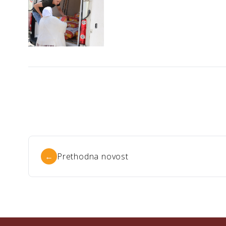
←
Prethodna novost