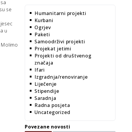
 sa
 su se
Humanitarni projekti
Kurbani
mjesec
Ogrjev
na u
Paketi
Samoodrživi projekti
. Molimo
Projekat jetimi
Projekti od društvenog
značaja
Ifari
Izgradnja/renoviranje
Liječenje
Stipendije
Saradnja
Radna posjeta
Uncategorized
Povezane novosti