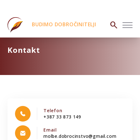
search
BUDIMO DOBROČINITELJI
Kontakt
Telefon
+387 33 873 149
Email
molbe.dobrocinstvo@gmail.com