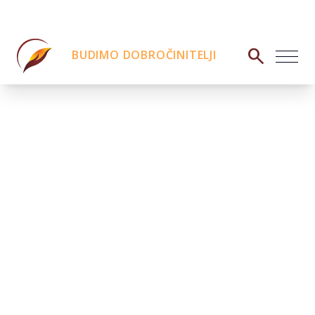
search
BUDIMO DOBROČINITELJI