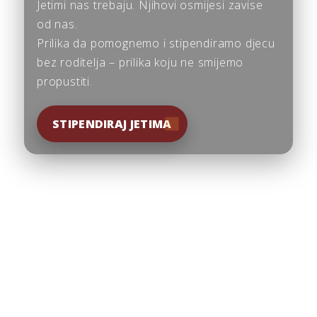
Jetimi nas trebaju. Njihovi osmijesi zavise
od nas.
Prilika da pomognemo i stipendiramo djecu
bez roditelja – prilika koju ne smijemo
propustiti.
STIPENDIRAJ JETIMA