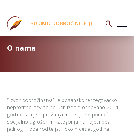
search
BUDIMO DOBROČINITELJI
O nama
“Izvor dobročinstva” je bosanskohercegovačko
neprofitno nevladino udruženje osnovano 2014.
godine s ciljem pružanja materijalne pomoći
socijalno ugroženim kategorijama i djeci bez
jednog ili oba roditelja. Tokom deset godina