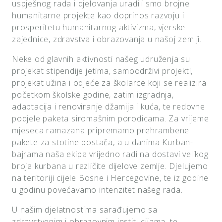
uspješnog rada i djelovanja uradili smo brojne
humanitarne projekte kao doprinos razvoju i
prosperitetu humanitarnog aktivizma, vjerske
zajednice, zdravstva i obrazovanja u našoj zemlji.
Neke od glavnih aktivnosti našeg udruženja su
projekat stipendije jetima, samoodrživi projekti,
projekat užina i odjeće za školarce koji se realizira
početkom školske godine, zatim izgradnja,
adaptacija i renoviranje džamija i kuća, te redovne
podjele paketa siromašnim porodicama. Za vrijeme
mjeseca ramazana pripremamo prehrambene
pakete za stotine postača, a u danima Kurban-
bajrama naša ekipa vrijedno radi na dostavi velikog
broja kurbana u različite dijelove zemlje. Djelujemo
na teritoriji cijele Bosne i Hercegovine, te iz godine
u godinu povećavamo intenzitet našeg rada.
U našim djelatnostima sarađujemo sa
zdravstvenim i obrazovnim institucijama, te