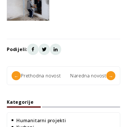
Podijeli:
←
Prethodna novost
Naredna novost
→
Kategorije
Humanitarni projekti