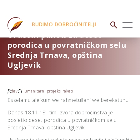
search
BUDIMO DOBROČINITELJI
Uručeni paketi za deset
porodica u povratničkom selu
Srednja Trnava, opština
Ugljevik
dev
Humanitarni projekti
Paketi
Esselamu alejkum we rahmetullahi we berekatuhu
Danas 18.11.18’, tim Izvora dobročinstva je
posjetio deset porodica u povratničkom selu
Srednja Trnava, opština Ugljevik.