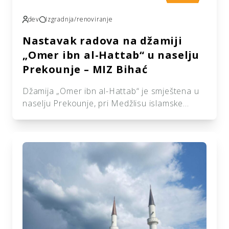
dev
Izgradnja/renoviranje
Nastavak radova na džamiji
„Omer ibn al-Hattab“ u naselju
Prekounje – MIZ Bihać
Džamija „Omer ibn al-Hattab“ je smještena u
naselju Prekounje, pri Medžlisu islamske
zajednice Bihać. Izgrađena je s ciljem da
zadovolji potrebe vjernika ovog urbanog dijela
grada. Džamija, kao centralno mjesto za
obavljanje vjerskog života, također ima
značajnu ulogu u odgoju i obrazovanju
omladine kroz mektebski sadržaj i pouku.
Posebno je prepoznatljiva po tradicionalnom
stilu gradnje, […]