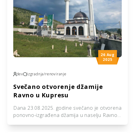
26 Aug
2025
dev
Izgradnja/renoviranje
Svečano otvorenje džamije
Ravno u Kupresu
Dana 23.08.2025. godine svečano je otvorena
ponovno-izgrađena džamija u naselju Ravno
kod Kupresa. Džamija datira iz 17. stoljeća,
porušena je u II svjetskom ratu a svoju