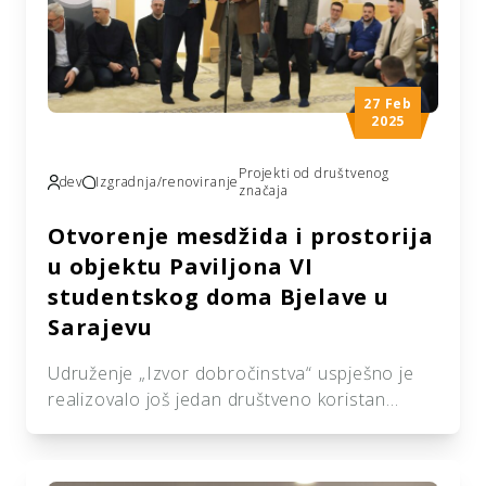
prijateljske […]
27 Feb
2025
Projekti od društvenog
dev
Izgradnja/renoviranje
značaja
Otvorenje mesdžida i prostorija
u objektu Paviljona VI
studentskog doma Bjelave u
Sarajevu
Udruženje „Izvor dobročinstva“ uspješno je
realizovalo još jedan društveno koristan
projekat. U saradnji sa našim sponzorima iz
prijateljske države Kuvajt, 26. februara, u
prostorijama JU studentskog doma Bjelave,