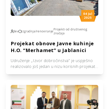
svoje krajnje obrise […]
04 Jul
2025
Projekti od društvenog
dev
Izgradnja/renoviranje
značaja
Projekat obnove Javne kuhinje
H.O. “Merhamet” u Jablanici
Udruženje „Izvor dobročinstva“ je uspješno
realizovalo još jedan u nizu korisnih projekata
od šireg društvenog značaja. U sklopu
projekta „Poplave u BiH 2024/25“ donirali
smo sredstva za obnovu i uređenje prostorija
za skladištenje robe te renoviranje Javne
kuhinje pri Merhametu iz Jablanice. Posebnu
zahvalnost iskazujemo našim sponzorima,
udruženju „Ihja al turas al Islami“ iz