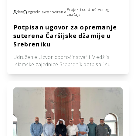
Projekti od društvenog
dev
Izgradnja/renoviranje
značaja
Potpisan ugovor za opremanje
suterena Čaršijske džamije u
Srebreniku
Udruženje „Izvor dobročinstva“ i Medžlis
Islamske zajednice Srebrenik potpisali su
ugovor o realizaciji projekta opremanja
suterena Čaršijske džamije u Srebreniku.
Ugovor su potpisali predsjednik Udruženja
„Izvor dobročinstva“ Ismir Karaga i
predsjednik Medžlisa Islamske zajednice
Srebrenik Nedim Delić, dok je potpisivanju
prisustvovao i glavni imam Medžlisa Islamske
zajednice Srebrenik Refik-ef. Hodžić. Čaršijska
džamija predstavlja jedno od […]