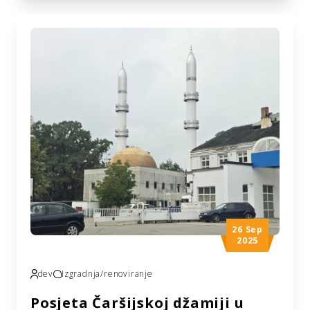
Odsjeka za Balkan organizacije Ihja el Turas
el Islami iz Kuvajta, Mahmud En-Nedždi,
posjetila je Medžlis Islamske zajednice
Zvornik i gradilište džamije u Glumini. Posjeta
je organizovana s ciljem praćenja dinamike
radova na projektu izgradnje džamije, čiji je
najveći donator […]
26 Sep
2025
dev
Izgradnja/renoviranje
Posjeta Čaršijskoj džamiji u