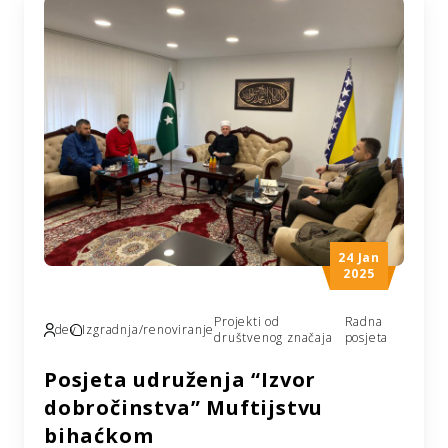
svečano smo otvorili Mesdžid sa pratećim
objektima. Studentski dom Bjelave se nalazi u
općini Centar, Kantona Sarajevo. Sastoji se
od devet paviljona sa smještajnim
kapacitetom od oko […]
24 Jan
2025
Projekti od
Radna
dev
Izgradnja/renoviranje
društvenog značaja
posjeta
Posjeta udruženja “Izvor
dobročinstva” Muftijstvu
bihaćkom