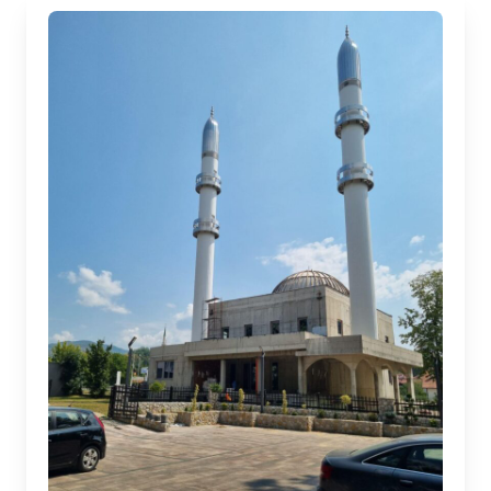
obnovu doživjela je zahvaljujući donatorima i
vakifima različitih nivoa vlasti BiH, Rijasetu IZ,
te udruženju „Izvor dobročinstva“, kao
jednom od donatora. Svečanosti otvorenja
džamije prisustvovale su gotovo sve strukture
[…]