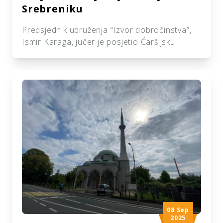
Srebreniku
Predsjednik udruženja “Izvor dobročinstva“,
Ismir Karaga, jučer je posjetio Čaršijsku
džamiju u Srebreniku, koja se nalazi u
završnoj fazi izgradnje, a toplu dobrodošlicu
su mu ukazali glavni imam Medžlisa IZ
Srebrenik, Refik ef. Hodžić, te predsjednik
medžlisa, Nedim Delić. Posebnu radost nam
donosi činjenica da je edukativni dio džamije
izgrađen zahvaljujući sredstvima koja su
obezbijeđena […]
08 Sep
2025