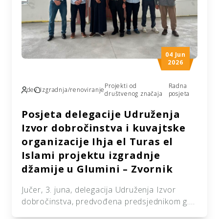
04 Jun
2026
Projekti od
Radna
dev
Izgradnja/renoviranje
društvenog značaja
posjeta
Posjeta delegacije Udruženja
Izvor dobročinstva i kuvajtske
organizacije Ihja el Turas el
Islami projektu izgradnje
džamije u Glumini – Zvornik
Jučer, 3. juna, delegacija Udruženja Izvor
dobročinstva, predvođena predsjednikom g.
Ismirom Karagom, zajedno s predsjednikom