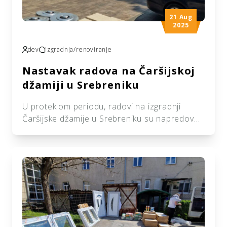
21 Aug
2025
dev
Izgradnja/renoviranje
Nastavak radova na Čaršijskoj
džamiji u Srebreniku
U proteklom periodu, radovi na izgradnji
Čaršijske džamije u Srebreniku su napredovali
prema planiranoj dinamici i trenutno se
izvode završne faze građevinskih radova.
Sredstva za izgradnju edukativnog dijela
džamije obezbijeđena su posredstvom
našeg udruženja. Džamije predstavljaju
prostor za molitvu te mjesto okupljanja ljudi i
omladine, mektepsku prigodu i pouku.
Čaršijska džamija u Srebreniku polako dobija