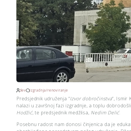
dev
Izgradnja/renoviranje
Predsjednik udruženja “
Izvor dobročinstva
“, Ismir
nalazi u završnoj fazi izgradnje, a toplu dobrodoš
Hodžić
, te predsjednik medžlisa,
Nedim Delić
.
Posebnu radost nam donosi činjenica da je edukati