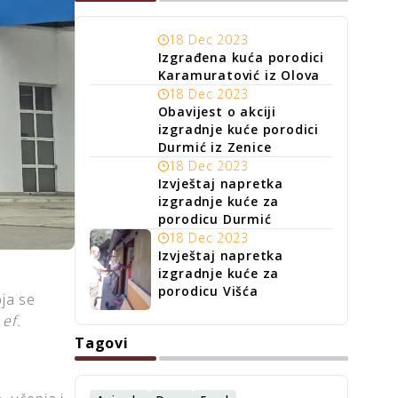
18 Dec 2023
Izgrađena kuća porodici
Karamuratović iz Olova
18 Dec 2023
Obavijest o akciji
izgradnje kuće porodici
Durmić iz Zenice
18 Dec 2023
Izvještaj napretka
izgradnje kuće za
porodicu Durmić
18 Dec 2023
Izvještaj napretka
izgradnje kuće za
porodicu Višća
oja se
 ef.
Tagovi