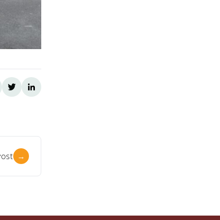
ost
→