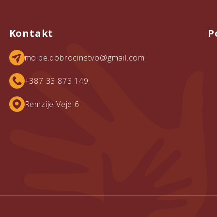
Kontakt
P
molbe.dobrocinstvo@gmail.com
+387 33 873 149
Remzije Veje 6