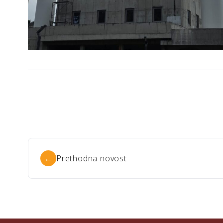
←
Prethodna novost