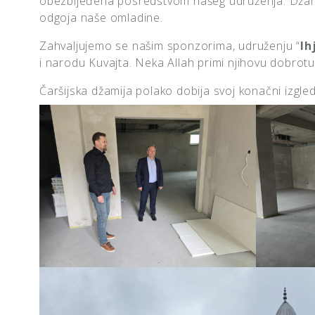
obezbijeđena posredstvom našeg udruženja. Džamij
odgoja naše omladine.
Zahvaljujemo se našim sponzorima, udruženju “
Ih
i narodu Kuvajta. Neka Allah primi njihovu dobrotu
Čaršijska džamija polako dobija svoj konačni izgl