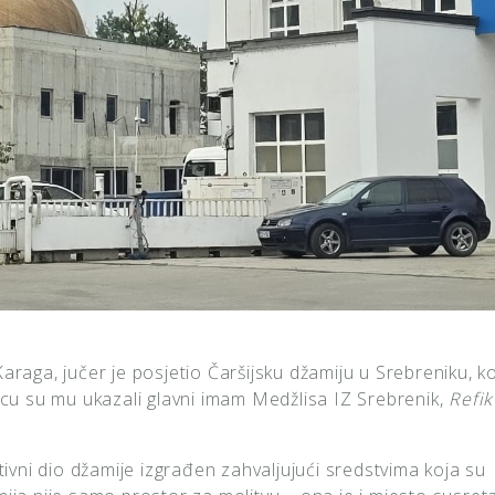
 Karaga, jučer je posjetio Čaršijsku džamiju u Srebreniku, k
licu su mu ukazali glavni imam Medžlisa IZ Srebrenik,
Refik
vni dio džamije izgrađen zahvaljujući sredstvima koja su