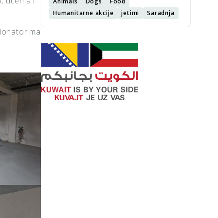
, učenja i
Animals
Dogs
Food
Humanitarne akcije
jetimi
Saradnja
m donatorima