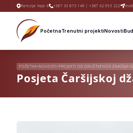
Remzije Veje 6
+387 33 873 149 | +387 62 953 222
mol
Početna
Trenutni projekti
Novosti
Bud
POČETNA
>
NOVOSTI
>
PROJEKTI OD DRUŠTVENOG ZNAČAJA
>
I
Posjeta Čaršijskoj d