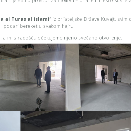
a nije samo prostor za molitvu – ona je i mjesto susreta
ja al Turas al islami
” iz prijateljske Države Kuvajt, svi
 i podari bereket u svakom hajru.
ed, a mi s radošću očekujemo njeno svečano otvorenje.