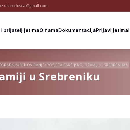
be.dobrocinstvo@gmail.com
i prijatelj jetima
O nama
Dokumentacija
Prijavi jetima
ZGRADNJA/RENOVIRANJE
>
POSJETA ČARŠIJSKOJ DŽAMIJI U SREBRENIKU
žamiji u Srebreniku