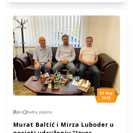
Odsjeka za Balkan organizacije Ihja el Turas
el Islami iz Kuvajta, Mahmud En-Nedždi,
posjetila je Medžlis Islamske zajednice
Zvornik i gradilište džamije u Glumini. Posjeta
je organizovana s ciljem praćenja dinamike
radova na projektu izgradnje džamije, čiji je
najveći donator […]
23 Sep
2025
dev
Radna posjeta
Murat Baltić i Mirza Luboder u
posjeti udruženju “Izvor