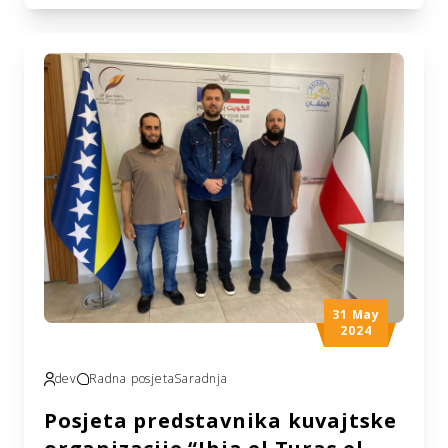
konsultantom na projektu,
inžinjerom Harisom Rosićem, posjetio je u
danas Muftijstvo bihaćko, a toplu
dobrodošlicu pružili su im Muftija
hafiz Mehmed-ef. Kudić, te predsjednik
Medžlisa Samir Bećirspahić, dipl. ing.
Razgovaralo se o trenutnoj i predstojećoj
saradnji, a glavni fokus sastanka bila je
realizacija i dinamika radova na džamiji “Omer
ibn el-Hattab” u […]
31 May
2024
dev
Radna posjeta
Saradnja
Posjeta predstavnika kuvajtske