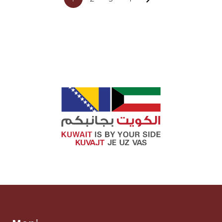
projekata koje su ove dvije institucije
realizovale u zadnjih nekoliko godina, kao i
zahvala na podršci našem Udruženju za rad i
trud proteklih godina. Ujedno, ovo je prilika da
[…]