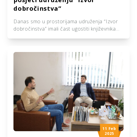
dobročinstva”
Danas smo u prostorijama udruženja “Izvor
dobročinstva” imali čast ugostiti književnika
Murata Baltića i velikog promotora kulture
Bošnjaka Mirzu Lubodera. Murat Baltić je
istaknuti književnik čiji opus nosi snažnu
poruku očuvanja kulture, jezika i identiteta
Bošnjaka. Njegova djela protkana su ljubavlju
prema tradiciji, ali i kritičkim promišljanjem
društvenih prilika, zbog čega uživa veliko
poštovanje čitalaca […]
11 Feb
2025