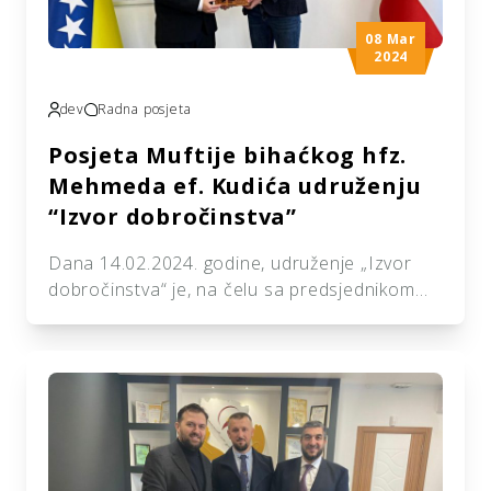
08 Mar
2024
dev
Radna posjeta
Posjeta Muftije bihaćkog hfz.
Mehmeda ef. Kudića udruženju
“Izvor dobročinstva”
Dana 14.02.2024. godine, udruženje „Izvor
dobročinstva“ je, na čelu sa predsjednikom
Ismirom Karagom primilo i ugostilo delegaciju
Muftijstva bihaćkog, muftiju hfz. Mehmeda ef.
Kudića i sekretara muftijstva, Sabahudina ef.
Begića. Saradnja ove dvije institucije je već
dugo godina prisutna i aktivna, realizovani su
brojni projekti kao i aktivnosti. Primjer dobre
saradnje jeste upravo i ova posjeta ureda