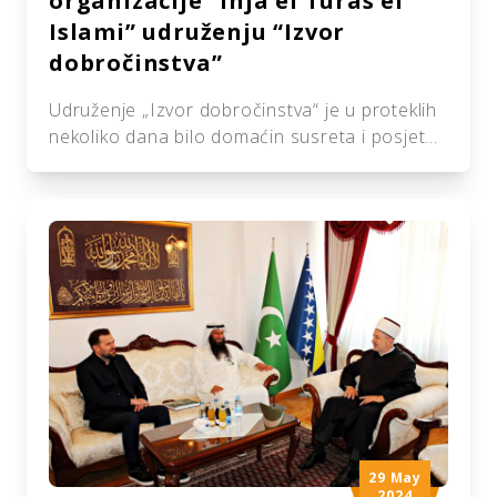
organizacije “Ihja el Turas el
Islami” udruženju “Izvor
dobročinstva”
Udruženje „Izvor dobročinstva“ je u proteklih
nekoliko dana bilo domaćin susreta i posjeta
predstavnika kuvajtske organizacije „Ihja el
Turas el Islami“ koji su ujedno i generalni
sponzori našeg Udruženja. Ove posjete
upriličene su od strane gospodina Mubarek
al Douserija i Souda Hašaf al Motairija pri
Odsjeku za Balkan. Projekti poput stipendija
jetimske djece, kupovine odjeće […]
29 May
2024