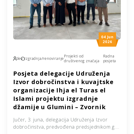
04 Jun
2026
Projekti od
Radna
dev
Izgradnja/renoviranje
društvenog značaja
posjeta
Posjeta delegacije Udruženja
Izvor dobročinstva i kuvajtske
organizacije Ihja el Turas el
Islami projektu izgradnje
džamije u Glumini – Zvornik
Jučer, 3. juna, delegacija Udruženja Izvor
dobročinstva, predvođena predsjednikom g.
Ismirom Karagom, zajedno s predsjednikom