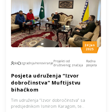
projektima koji se odvijaju na području […]
24 Jan
2025
Projekti od
Radna
dev
Izgradnja/renoviranje
društvenog značaja
posjeta
Posjeta udruženja “Izvor
dobročinstva” Muftijstvu
bihaćkom
Tim udruženja “Izvor dobročinstva” sa
predsjednikom Ismirom Karagom, te