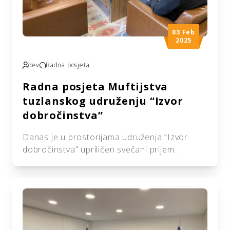
03 Feb
2025
dev
Radna posjeta
Radna posjeta Muftijstva
tuzlanskog udruženju “Izvor
dobročinstva”
Danas je u prostorijama udruženja “Izvor
dobročinstva” upriličen svečani prijem
delegacije Muftijstva tuzlanskog. Delegaciju,
na čelu sa muftijom dr. Vahid ef. Fazlovićem i
dr. Mensur ef. Husićem, dočekao je pred.
Ismir Karaga koji je predstavio rad i program
našeg Udruženja. Cilj radne posjete jeste
zahvalnica Muftijstva na društveno korisnim