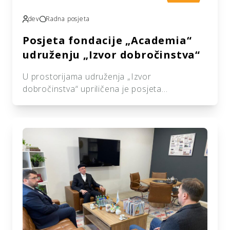
dev
Radna posjeta
Posjeta fondacije „Academia“
udruženju „Izvor dobročinstva“
U prostorijama udruženja „Izvor
dobročinstva“ upriličena je posjeta
predstavnika fondacije za edukaciju,
promociju zdravlja i unaprijeđenje
„Academia“, dr. Ismara Eće koji je, ovom
prilikom, predstavio program i viziju razvoja
ove Fondacije. Kroz inspirativan razgovor,
saznali smo više o inicijativama, planu i radu
Fondacije, odnosno krajnjem cilju i značaju za
društvo i zajednicu. Jasni ciljevi ove […]