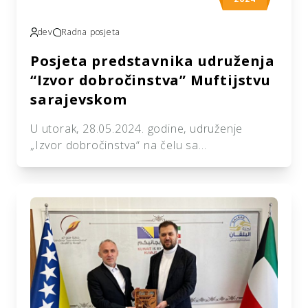
dev
Radna posjeta
Posjeta predstavnika udruženja
“Izvor dobročinstva” Muftijstvu
sarajevskom
U utorak, 28.05.2024. godine, udruženje
„Izvor dobročinstva“ na čelu sa
predsjednikom Ismirom Karagom, kao i šefom
Odsjeka za Balkan kuvajtske organizacije „Ihja
el Turas el Islami“,g. Mahmoud el Nedždijem,
posjetilo je Muftijstvo sarajevsko, odnosno
kabinet muftije Nedžada ef. Grabusa.
Srdačan prijem kao i dobrodošlica iskazana je
na poseban način od strane Muftijstva, a
jedan od […]