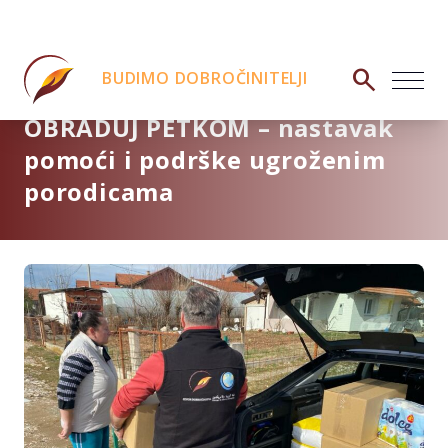
search
BUDIMO DOBROČINITELJI
OBRADUJ PETKOM – nastavak
pomoći i podrške ugroženim
porodicama