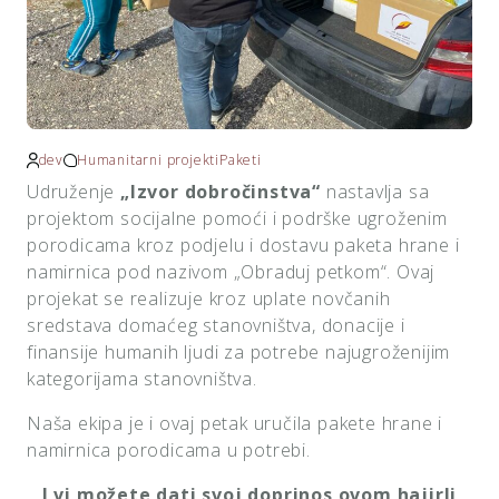
dev
Humanitarni projekti
Paketi
Udruženje
„Izvor dobročinstva“
nastavlja sa
projektom socijalne pomoći i podrške ugroženim
porodicama kroz podjelu i dostavu paketa hrane i
namirnica pod nazivom „Obraduj petkom“. Ovaj
projekat se realizuje kroz uplate novčanih
sredstava domaćeg stanovništva, donacije i
finansije humanih ljudi za potrebe najugroženijim
kategorijama stanovništva.
Naša ekipa je i ovaj petak uručila pakete hrane i
namirnica porodicama u potrebi.
I vi možete dati svoj doprinos ovom hajirli