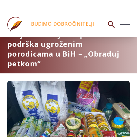
search
BUDIMO DOBROČINITELJI
Projekat socijalna pomoć i
podrška ugroženim
porodicama u BiH – „Obraduj
petkom“