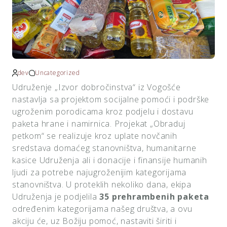
dev
Uncategorized
Udruženje „Izvor dobročinstva“ iz Vogošće
nastavlja sa projektom socijalne pomoći i podrške
ugroženim porodicama kroz podjelu i dostavu
paketa hrane i namirnica. Projekat „Obraduj
petkom“ se realizuje kroz uplate novčanih
sredstava domaćeg stanovništva, humanitarne
kasice Udruženja ali i donacije i finansije humanih
ljudi za potrebe najugroženijim kategorijama
stanovništva. U proteklih nekoliko dana, ekipa
Udruženja je podjelila
35 prehrambenih paketa
određenim kategorijama našeg društva, a ovu
akciju će, uz Božiju pomoć, nastaviti širiti i