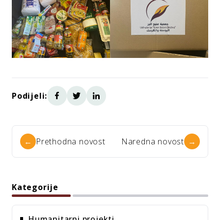
Podijeli:
←
Prethodna novost
Naredna novost
→
Kategorije
Humanitarni projekti