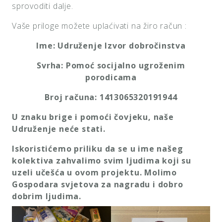
sprovoditi dalje.
Vaše priloge možete uplaćivati na žiro račun :
Ime
:
Udru
ž
enje
Izvor
dobro
č
instva
Svrha
:
Pomo
ć
socijalno
ugro
ž
enim
porodicama
Broj
ra
č
una
:
1413065320191944
U znaku brige i pomoći čovjeku, naše
Udruženje neće stati.
Iskoristi
ć
emo
priliku
da
se
u
ime
na
š
eg
kolektiva
zahvalimo
svim
ljudima
koji
su
uzeli
u
č
e
šć
a
u
ovom
projektu
.
Molimo
Gospodara svjetova za nagradu i dobro
dobrim ljudima.