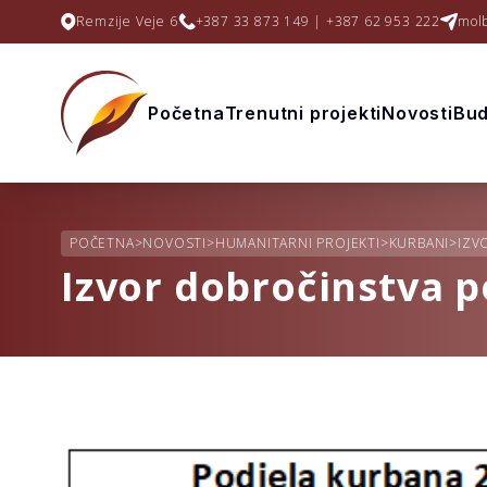
Remzije Veje 6
+387 33 873 149 | +387 62 953 222
mol
Početna
Trenutni projekti
Novosti
Bud
POČETNA
>
NOVOSTI
>
HUMANITARNI PROJEKTI
>
KURBANI
>
IZV
Izvor dobročinstva p