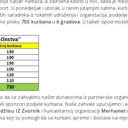
slije sabah namaza, a završena kasno u noć, kada je mes
ort. U ponedjeljak i utorak, u ranim jutarnjim satima, kurb
 saradnika iz lokalnih udruženja i organizacija, podijelje
eno preko
700 kurbana
u
6 gradova
. U tabeli ispod može
imo da se zahvalimo našim donatorima iz partnerske organ
 bili sponzori podjele kurbana. Naše zahvale upućujemo i a
džlisu IZ Zvornik
i humanitarnoj organizaciji
Merhamet
ma koji su pomogli da se kurbani spreme i dostave na mje