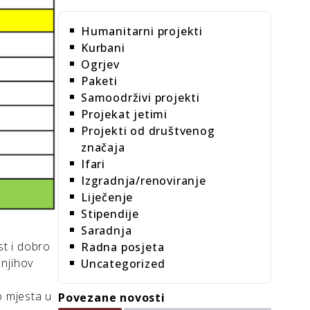
Humanitarni projekti
Kurbani
Ogrjev
Paketi
Samoodrživi projekti
Projekat jetimi
Projekti od društvenog
značaja
Ifari
Izgradnja/renoviranje
Liječenje
Stipendije
Saradnja
st i dobro
Radna posjeta
, njihov
Uncategorized
ko mjesta u
Povezane novosti