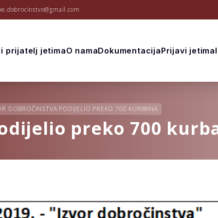
be.dobrocinstvo@gmail.com
i prijatelj jetima
O nama
Dokumentacija
Prijavi jetima
OR DOBROČINSTVA PODIJELIO PREKO 700 KURBANA
odijelio preko 700 kurb