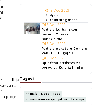
o
ani su
18 Dec 2023
ni
Podjela
te
kurbanskog mesa
18 Dec 2023
Podjela kurbanskog
mesa u Olovu i
Banovićima
18 Dec 2023
Podjela paketa u Donjem
Vakufu i Bugojnu
18 Dec 2023
Uplaćena sredstva za
porodicu Kulo iz Ilijaša
Tagovi
izacije
Ihja
ktivistima
iz
Animals
Dogs
Food
sta podjele
Humanitarne akcije
jetimi
Saradnja