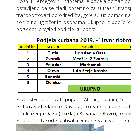
Bosni i Hercegovini. Priprema je počela odmah po
ostavljeno da se hladi, spremno za sutrašnji transp
transportovani do odredišta, gdje su uz pomoć naših
socijalno ugroženim osobama. Ukupno je podijelj
pogledati pregled podjele kurbana:
Prvenstveno zahvala pripada Allahu, a zatim, žel
el Turas el Islami
iz Kuvajta, koji su kao i do sad
iz udruženja
Oaza (Tuzla)
i
Kasaba (Olovo)
, te
me
Prijedora. Takođe, zahvaljujemo se svim volonteri