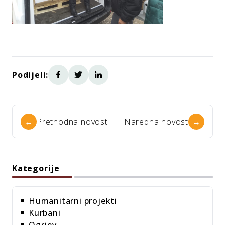
Podijeli:
←
Prethodna novost
Naredna novost
→
Kategorije
Humanitarni projekti
Kurbani
Ogrjev