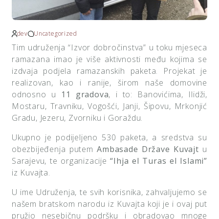
dev
Uncategorized
Tim udruženja “Izvor dobročinstva” u toku mjeseca
ramazana imao je više aktivnosti među kojima se
izdvaja podjela ramazanskih paketa. Projekat je
realizovan, kao i ranije, širom naše domovine
odnosno u
11 gradova
, i to: Banovićima, Ilidži,
Mostaru, Travniku, Vogošći, Janji, Šipovu, Mrkonjić
Gradu, Jezeru, Zvorniku i Goraždu.
Ukupno je podijeljeno 530 paketa, a sredstva su
obezbijeđenja putem
Ambasade Države Kuvajt
u
Sarajevu, te organizacije
“Ihja el Turas el Islami”
iz Kuvajta.
U ime Udruženja, te svih korisnika, zahvaljujemo se
našem bratskom narodu iz Kuvajta koji je i ovaj put
pružio nesebičnu podršku i obradovao mnoge