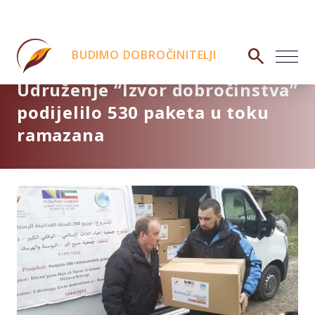
search
BUDIMO DOBROČINITELJI
Udruženje “Izvor dobročinstva”
podijelilo 530 paketa u toku
ramazana