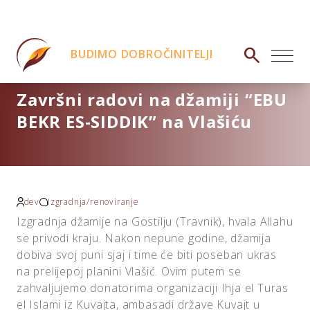
search
BUDIMO DOBROČINITELJI
Završni radovi na džamiji “EBU
BEKR ES-SIDDIK” na Vlašiću
dev
Izgradnja/renoviranje
Izgradnja džamije na Gostilju (Travnik), hvala Allahu
se privodi kraju. Nakon nepune godine, džamija
dobiva svoj puni sjaj i time će biti poseban ukras
na prelijepoj planini Vlašić. Ovim putem se
zahvaljujemo donatorima organizaciji Ihja el Turas
el Islami iz Kuvajta, ambasadi države Kuvajt u