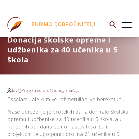
search
BUDIMO DOBROČINITELJI
Donacija školske opreme i
udžbenika za 40 učenika u 5
škola
dev
Projekti od društvenog značaja
Esselamu alejkum ve rahmetullahi ve berekatuhu
Naše udruženje je proteklih dana doniralo školsku
opremu i udžbenike za 40 učenika u 5 škola, a u
narednih par dana ćemo nastaviti sa istim
projektom te upotpuniti broj na 61 učenika u 9