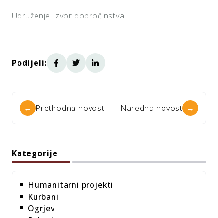
Udruženje Izvor dobročinstva
Podijeli:
←
Prethodna novost
Naredna novost
→
Kategorije
Humanitarni projekti
Kurbani
Ogrjev