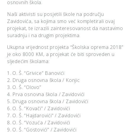
osnovnih škola.
Naši aktivisti su posjetili škole na području
Zavidovića, sa kojima smo već kompletirali ovaj
projekat, te izrazili zainteresovanost da nastavimo
suradnju i na drugim projektima.
Ukupna vrijednost projekta “Školska oprema 2018”
je oko 8000 KM, a projekat će biti sproveden u
sljedećim školama:
1. O. Š. “Grivice” Banovići
2. Druga osnovna škola / Konjic
3. O. Š. “Olovo”
4. Prva osnovna škola / Zavidovići
5. Druga osnovna škola / Zavidovići
6. O. Š. “Kovači” / Zavidovići
7. O. Š. “Hajdarovići” / Zavidovići
8. O. Š. “Vozuća / Zavidovići
9. O. Š. “Gostovići” / Zavidovići