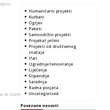
eljeno
Humanitarni projekti
Kurbani
Ogrjev
Paketi
Samoodrživi projekti
Projekat jetimi
Projekti od društvenog
značaja
Ifari
Izgradnja/renoviranje
Liječenje
Stipendije
Saradnja
Radna posjeta
Uncategorized
s el Islami
Povezane novosti