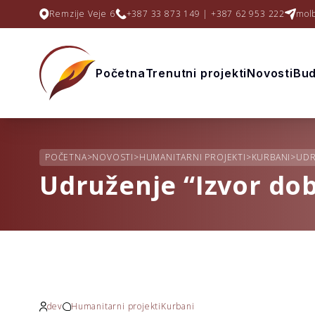
Remzije Veje 6
+387 33 873 149 | +387 62 953 222
mol
Početna
Trenutni projekti
Novosti
Bud
POČETNA
>
NOVOSTI
>
HUMANITARNI PROJEKTI
>
KURBANI
>
UDR
Udruženje “Izvor dob
dev
Humanitarni projekti
Kurbani