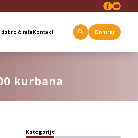
search
I dobro činite
Kontakt
Doniraj
200 kurbana
Kategorije