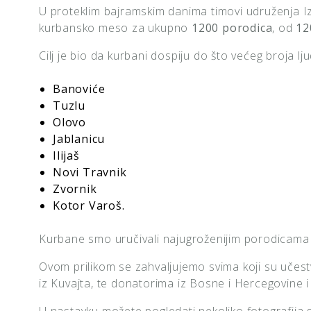
U proteklim bajramskim danima timovi udruženja Iz
kurbansko meso za ukupno
1200 porodica
, od
12
Cilj je bio da kurbani dospiju do što većeg broja lj
Banoviće
Tuzlu
Olovo
Jablanicu
Ilijaš
Novi Travnik
Zvornik
Kotor Varoš.
Kurbane smo uručivali najugroženijim porodicama
Ovom prilikom se zahvaljujemo svima koji su učestvo
iz Kuvajta, te donatorima iz Bosne i Hercegovine i s