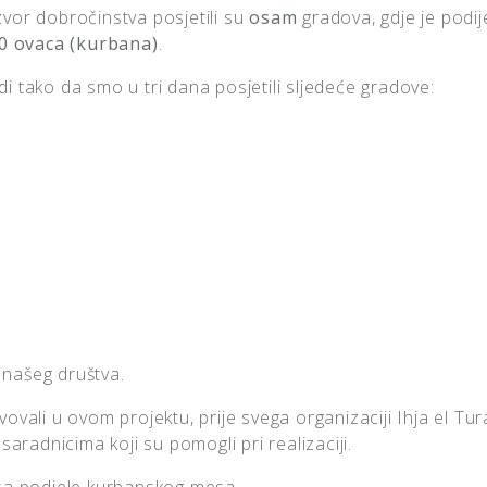
vor dobročinstva posjetili su
osam
gradova, gdje je podij
0 ovaca
(kurbana)
.
udi tako da smo u tri dana posjetili sljedeće gradove:
 našeg društva.
vali u ovom projektu, prije svega organizaciji Ihja el Tura
aradnicima koji su pomogli pri realizaciji.