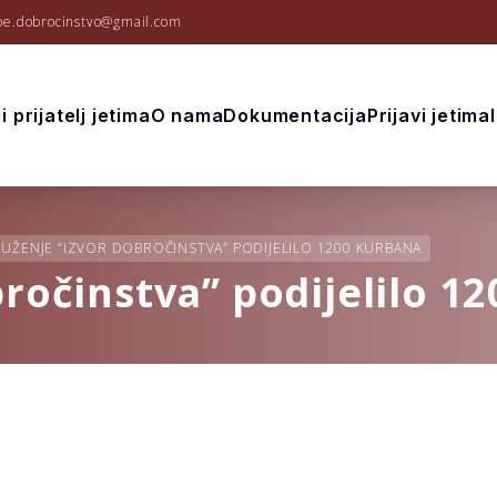
be.dobrocinstvo@gmail.com
i prijatelj jetima
O nama
Dokumentacija
Prijavi jetima
UŽENJE “IZVOR DOBROČINSTVA” PODIJELILO 1200 KURBANA
ročinstva” podijelilo 1