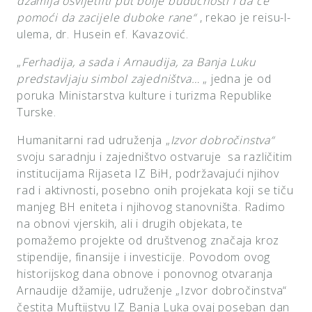
džamija osvijetliti put bolje budućnosti i da će
pomoći da zacijele duboke rane“
, rekao je reisu-l-
ulema, dr. Husein ef. Kavazović.
„
Ferhadija, a sada i Arnaudija, za Banja Luku
predstavljaju simbol zajedništva…
„ jedna je od
poruka Ministarstva kulture i turizma Republike
Turske.
Humanitarni rad udruženja „
Izvor dobročinstva“
svoju saradnju i zajedništvo ostvaruje sa različitim
institucijama Rijaseta IZ BiH, podržavajući njihov
rad i aktivnosti, posebno onih projekata koji se tiču
manjeg BH eniteta i njihovog stanovništa. Radimo
na obnovi vjerskih, ali i drugih objekata, te
pomažemo projekte od društvenog značaja kroz
stipendije, finansije i investicije. Povodom ovog
historijskog dana obnove i ponovnog otvaranja
Arnaudije džamije, udruženje „Izvor dobročinstva“
čestita Muftijstvu IZ Banja Luka ovaj poseban dan