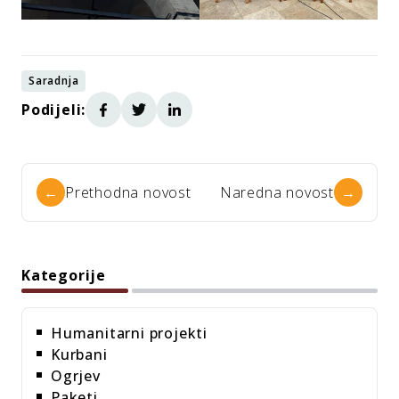
Saradnja
Podijeli:
←
Prethodna novost
Naredna novost
→
Kategorije
Humanitarni projekti
Kurbani
Ogrjev
Paketi