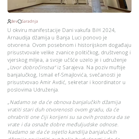
dev
Saradnja
U okviru manifestacije Dani vakufa BiH 2024,
Arnaudija džamija u Banja Luci ponovo je
otvorena. Ovom posebnom i historijskom događaju
prisustvovale velike zvanice političkog, društvenog i
vjerskog miljea, a svoje učšće uzelo je i udruženje
„
Izvor dobročinstva“
iz Sarajeva. Na poziv muftije
banjalučkog, Ismail ef-Smajlovića, svečanosti je
prisustvovao Amir Avdić, sekretar i koordinator u
poslovima Udruženja.
„
Nadamo se da će obnova banjalučkih džamija
vratiti stari duh otvorenosti ovom gradu, da će
ohrabriti one čiji korijeni su sa ovih prostora da se
vrate i da osnaže dobre međuljudske odnose.
Nadamo se da će svjetlo kandilja banjalučkih