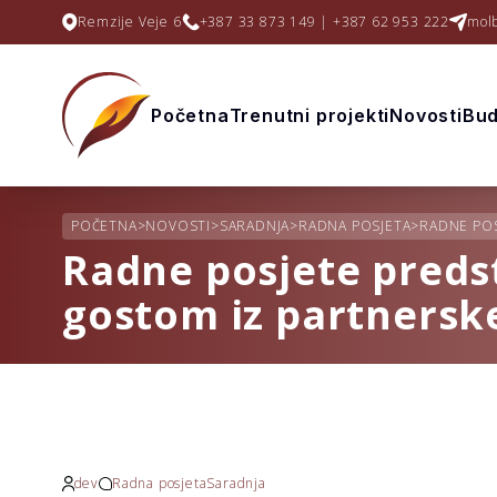
Remzije Veje 6
+387 33 873 149 | +387 62 953 222
mol
Početna
Trenutni projekti
Novosti
Bud
POČETNA
>
NOVOSTI
>
SARADNJA
>
RADNA POSJETA
>
RADNE POS
Radne posjete preds
gostom iz partnerske
dev
Radna posjeta
Saradnja