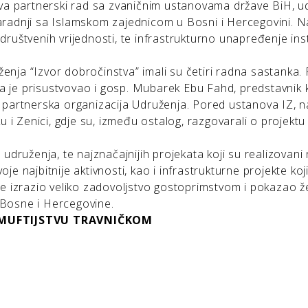
eva partnerski rad sa zvaničnim ustanovama države BiH, u
radnji sa Islamskom zajednicom u Bosni i Hercegovini. N
 društvenih vrijednosti, te infrastrukturno unapređenje inst
ženja “Izvor dobročinstva” imali su četiri radna sastanka. P
ma je prisustvovao i gosp. Mubarek Ebu Fahd, predstavnik 
 i partnerska organizacija Udruženja. Pored ustanova IZ, n
iku i Zenici, gdje su, između ostalog, razgovarali o projektu
udruženja, te najznačajnijih projekata koji su realizovani
oje najbitnije aktivnosti, kao i infrastrukturne projekte koj
e izrazio veliko zadovoljstvo gostoprimstvom i pokazao že
Bosne i Hercegovine.
 MUFTIJSTVU TRAVNIČKOM