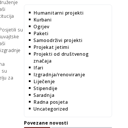
druženje
aši
Humanitarni projekti
itucija
Kurbani
Ogrjev
osjetili su
Paketi
kuvajtske
Samoodrživi projekti
aši
Projekat jetimi
 izgradnje
Projekti od društvenog
značaja
 na
Ifari
i su
Izgradnja/renoviranje
lju za
Liječenje
Stipendije
Saradnja
Radna posjeta
Uncategorized
Povezane novosti