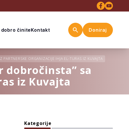
search
I dobro činite
Kontakt
Doniraj
 PARTNERSKE ORGANIZACIJE IHJA EL-TURAS IZ KUVAJTA
r dobročinsta” sa
ras iz Kuvajta
Kategorije