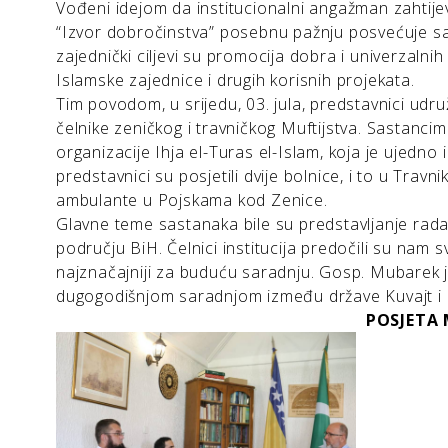
Vođeni idejom da institucionalni angažman zahtij
“Izvor dobročinstva” posebnu pažnju posvećuje sa
zajednički ciljevi su promocija dobra i univerzalnih
Islamske zajednice i drugih korisnih projekata.
Tim povodom, u srijedu, 03. jula, predstavnici udru
čelnike zeničkog i travničkog Muftijstva. Sastanci
organizacije Ihja el-Turas el-Islam, koja je ujedno
predstavnici su posjetili dvije bolnice, i to u Travn
ambulante u Pojskama kod Zenice.
Glavne teme sastanaka bile su predstavljanje rada 
području BiH. Čelnici institucija predočili su nam sv
najznačajniji za buduću saradnju. Gosp. Mubarek j
dugogodišnjom saradnjom između države Kuvajt i 
POSJETA