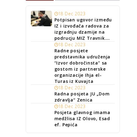
18 Dec 2023
Potpisan ugovor između
IZ i izvođača radova za
izgradnju dzamije na
podrucju MIZ Travnik….
18 Dec 2023
Radne posjete
predstavnika udruženja
“Izvor dobročinsta” sa
gostom iz partnerske
organizacije Ihja el-
Turas iz Kuvajta
18 Dec 2023
Radna posjeta JU „Dom
zdravlja“ Zenica
18 Dec 2023
Posjeta glavnog imama
medžlisa IZ Olovo, Esad
ef. Pepića