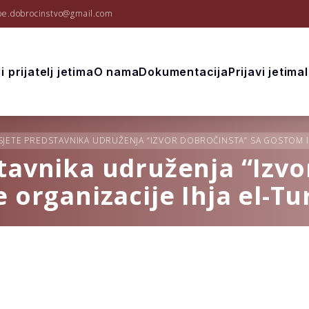
be.dobrocinstvo@gmail.com
i prijatelj jetima
O nama
Dokumentacija
Prijavi jetima
JETE PREDSTAVNIKA UDRUŽENJA “IZVOR DOBROČINSTA” SA GOSTOM IZ
tavnika udruženja “Izvo
 organizacije Ihja el-Tu