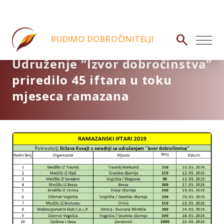
search
BUDIMO DOBROČINITELJI
Udruženje “Izvor dobročinstva”
priredilo 45 iftara u toku
mjeseca ramazana