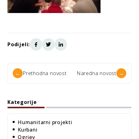
Podijeli:
←
Prethodna novost
Naredna novost
→
Kategorije
Humanitarni projekti
Kurbani
Ogrjev