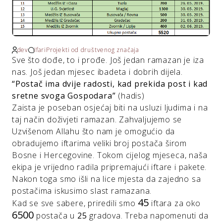
dev
Ifari
Projekti od društvenog značaja
Sve što dođe, to i prođe. Još jedan ramazan je iza
nas. Još jedan mjesec ibadeta i dobrih dijela.
“Postač ima dvije radosti, kad prekida post i kad
sretne svoga Gospodara”
(hadis)
Zaista je poseban osjećaj biti na usluzi ljudima i na
taj način doživjeti ramazan. Zahvaljujemo se
Uzvišenom Allahu što nam je omogućio da
obradujemo iftarima veliki broj postača širom
Bosne i Hercegovine. Tokom cijelog mjeseca, naša
ekipa je vrijedno radila pripremajući iftare i pakete.
Nakon toga smo išli na lice mjesta da zajedno sa
postačima iskusimo slast ramazana.
45
Kad se sve sabere, priredili smo
iftara za oko
6500
postača u
25
gradova. Treba napomenuti da