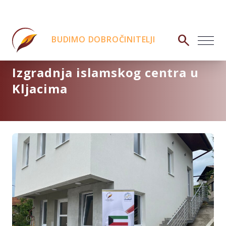
search
BUDIMO DOBROČINITELJI
Izgradnja islamskog centra u
Kljacima