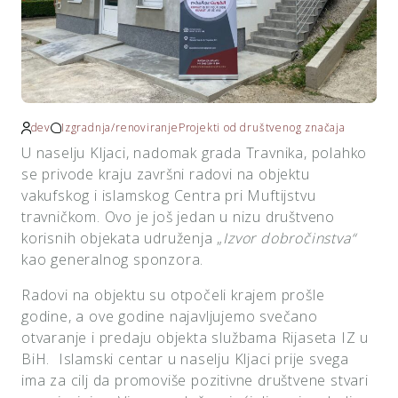
dev
Izgradnja/renoviranje
Projekti od društvenog značaja
U naselju Kljaci, nadomak grada Travnika, polahko
se privode kraju završni radovi na objektu
vakufskog i islamskog Centra pri Muftijstvu
travničkom. Ovo je još jedan u nizu društveno
korisnih objekata udruženja „
Izvor dobročinstva“
kao generalnog sponzora.
Radovi na objektu su otpočeli krajem prošle
godine, a ove godine najavljujemo svečano
otvaranje i predaju objekta službama Rijaseta IZ u
BiH. Islamski centar u naselju Kljaci prije svega
ima za cilj da promoviše pozitivne društvene stvari