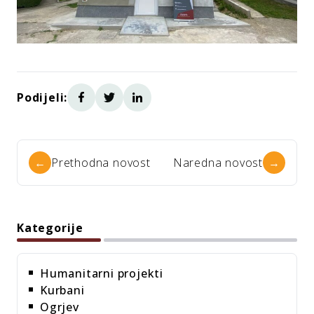
Podijeli:
←
Prethodna novost
Naredna novost
→
Kategorije
Humanitarni projekti
Kurbani
Ogrjev