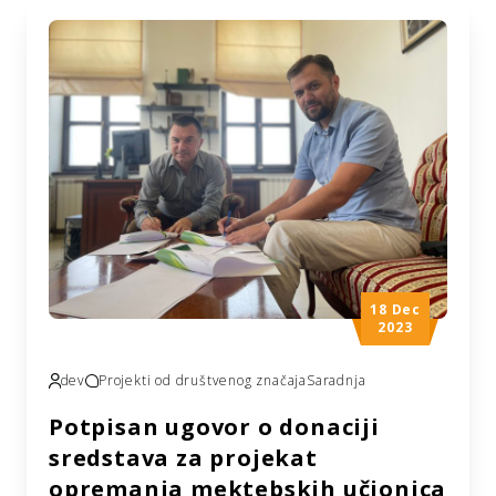
predstavnici Medžlisa IZ Mostar, glavni imam
mr. Dino-ef. Maksumić, predsjednik Medžlisa,
Džafer Alić, te predsjednik džematskog
odbora džemata Vrapčići, Senad Barak.
Ispred udruženja “Izvor dobročinstva”, kao
jednog od najvećih donatora ovog projekta,
prisustvovao je […]
18 Dec
2023
dev
Projekti od društvenog značaja
Saradnja
Potpisan ugovor o donaciji
sredstava za projekat
opremanja mektebskih učionica