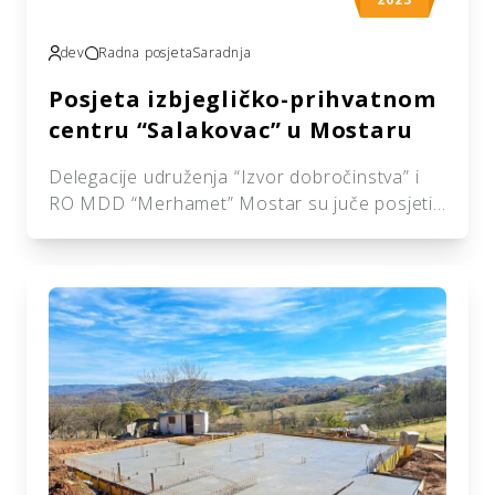
dev
Radna posjeta
Saradnja
Posjeta izbjegličko-prihvatnom
centru “Salakovac” u Mostaru
Delegacije udruženja “Izvor dobročinstva” i
RO MDD “Merhamet” Mostar su juče posjetili
izbjegličko-prihvatni centar “Salakovac” u
Mostaru. Predsjednik udruženja “Izvor
dobročinstva” Ismir Karaga i direktor
regionalnog odbora “Merhameta” Mostar
Adnin Hasić, razgovarali su sa predstavnicima
Ministarstva za ljudska prava i izbjeglice,
Ahmetom Sijamhodžićem i Adnanom
Mehanijom o potrebama izbjeglica iz Gaze i o
mogućnostima rješavanje […]