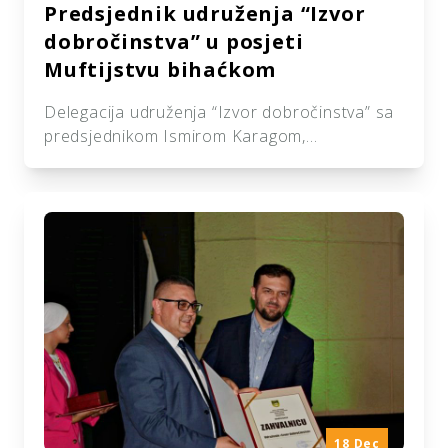
Predsjednik udruženja “Izvor
dobročinstva” u posjeti
Muftijstvu bihaćkom
Delegacija udruženja “Izvor dobročinstva” sa
predsjednikom Ismirom Karagom,
koordinatorom Amirom Avdićem, te
konsultantom na projektu, inžinjerom
Harisom Rosićem, posjetila je u četvrtak
Muftijstvo bihaćko, a toplu dobrodošlicu
pružili su im Muftija hafiz Mehmed-ef. Kudić,
glavni imam Medžlisa IZ Bihać Mensur-ef.
Ćehić, predsjednik Medžlisa Samir
Bećirspahić, dipl. ing, te savjetnik Muftije,
Nazif Horozović. Nakon uvodnog dijela […]
18 Dec