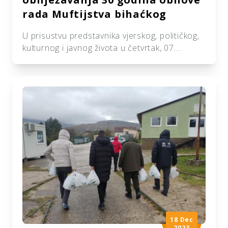
rada Muftijstva bihaćkog
U prisustvu predstavnika vjerskog, političkog,
kulturnog i javnog života u četvrtak, 07.
decembra, u Bihaću je upriličena svečana
akademija kojom se obilježava 30 godina
Muftijstva bihaćkog. Ovoj svečanosti, između
ostalih, prisustvovao je i predsjednik
udruženja “Izvor dobročinstva”, Ismir Karaga,
kao i šef odjela za Balkan organizacije “Ihja el
Turas el Islami” iz Kuvajta, Mahmoud el […]
18 Dec
2023