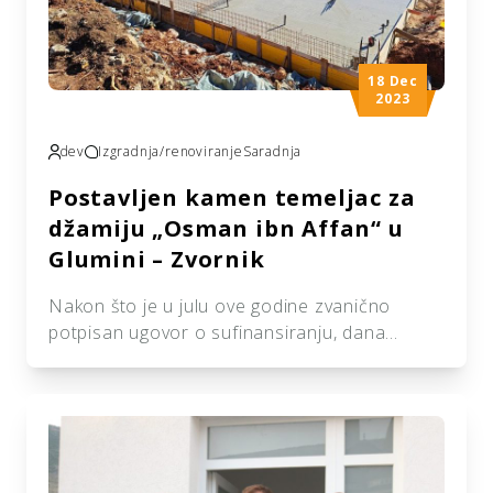
18 Dec
2023
dev
Izgradnja/renoviranje
Saradnja
Postavljen kamen temeljac za
džamiju „Osman ibn Affan“ u
Glumini – Zvornik
Nakon što je u julu ove godine zvanično
potpisan ugovor o sufinansiranju, dana
14.11.2023. godine, predstavnici udruženja
“Izvor dobročinstva” iz Sarajeva posjetili su
naselje Glumina, grad Zvornik, gdje je svečano
postavljen kamen temeljac za izgradnju
džamije “Osman bin Affan”. Ova značajna
inicijativa realizovana je sredstvima