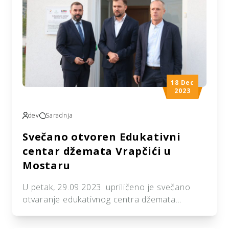
obezbijeđenim od strane udruženja “Izvor
dobročinstva” putem partnerske organizacije
“Ihja […]
18 Dec
2023
dev
Saradnja
Svečano otvoren Edukativni
centar džemata Vrapčići u
Mostaru
U petak, 29.09.2023. upriličeno je svečano
otvaranje edukativnog centra džemata
Vrapčići u Mostaru. Ceremoniji otvaranja
prisustvovale su brojne džematlije, kao i