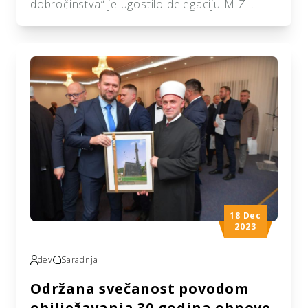
dobročinstva“ je ugostilo delegaciju MIZ
Livno, glavnog imama hfz. Mahir ef. Kevrića i
predsjednika Medžlisa Dževada ef. Hadžića.
Razlog ove posjete jeste sumiranje svih
projekata koje su ove dvije institucije
realizovale u zadnjih nekoliko godina, kao i
zahvala na podršci našem Udruženju za rad i
trud proteklih godina. Ujedno, ovo je prilika da
[…]
18 Dec
2023
dev
Saradnja
Održana svečanost povodom
obilježavanja 30 godina obnove