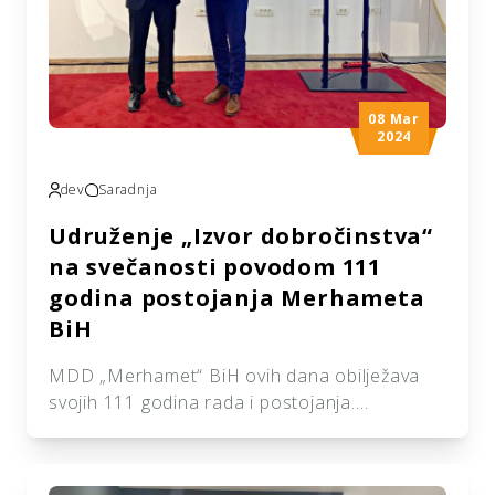
08 Mar
2024
dev
Saradnja
Udruženje „Izvor dobročinstva“
na svečanosti povodom 111
godina postojanja Merhameta
BiH
MDD „Merhamet“ BiH ovih dana obilježava
svojih 111 godina rada i postojanja.
Svečanost obilježavanja godišnjice priredio je
RO „Merhamet“ Mostar na čelu sa
direktorom Adninom Hasićem. Ovoj