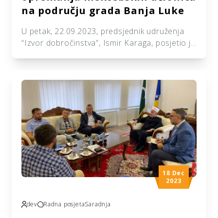
na području grada Banja Luke
U petak, 22.09.2023, predsjednik udruženja
“Izvor dobročinstva”, Ismir Karaga, posjetio je
Medžlis IZ Banja Luka. Toplu dobrodošlicu
pružili su mu glavni imam, hafiz Muamer-ef.
Okanović, te predsjednik Medžlisa, Ismir
Husedžinović. Posjeta je upriličena s
razlogom potpisivanja ugovora o donaciji
sredstava za projekat opremanja mektebskih
učionica za sve gradske džemate na području
grada Banja Luke. Na […]
18 Dec
2023
dev
Radna posjeta
Saradnja