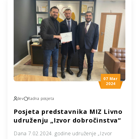
svečanosti u Centru za kulturu Mostar
prisustvovali su se brojni predstavnici
političkog i kulturnog života Hercegovine i
Mostara, direktori brojnih institucija, ali i
predstavnici udruženja „Izvor dobročinstva“ iz
Sarajeva. […]
07 Mar
2024
dev
Radna posjeta
Posjeta predstavnika MIZ Livno
udruženju „Izvor dobročinstva“
Dana 7.02.2024. godine udruženje „Izvor